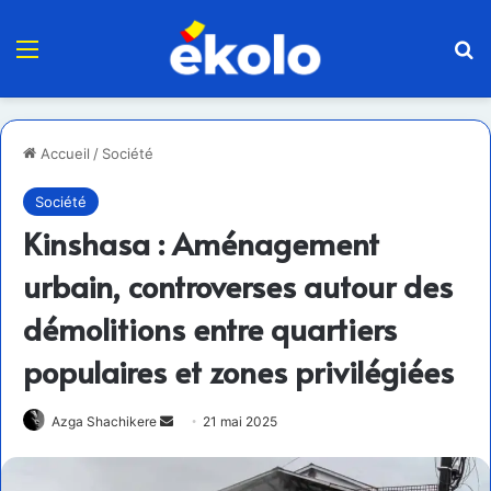
Menu
R
Accueil
/
Société
Société
Kinshasa : Aménagement
urbain, controverses autour des
démolitions entre quartiers
populaires et zones privilégiées
Envoyer
Azga Shachikere
21 mai 2025
un
courriel