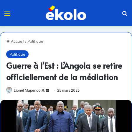
Menu
R
Accueil
/
Politique
Politique
Guerre à l’Est : L’Angola se retire
officiellement de la médiation
Follow
Envoyer
Lionel Mapendo
25 mars 2025
on
un
X
courriel