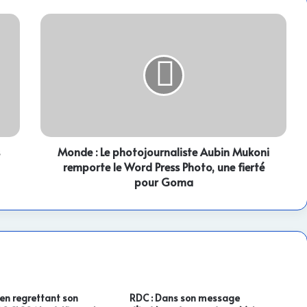
Monde
:
Le
photojournaliste
Aubin
Mukoni
remporte
le
Word
Press
Monde : Le photojournaliste Aubin Mukoni
Photo,
remporte le Word Press Photo, une fierté
une
pour Goma
fierté
pour
Goma
 en regrettant son
RDC : Dans son message