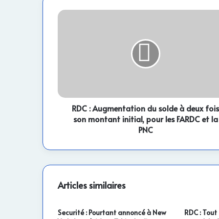
RDC
:
Augmentation
du
solde
à
deux
fois
son
montant
RDC : Augmentation du solde à deux fois
initial,
son montant initial, pour les FARDC et la
pour
PNC
les
FARDC
et
la
PNC
Articles similaires
Securité : Pourtant annoncé à New
RDC : Tout