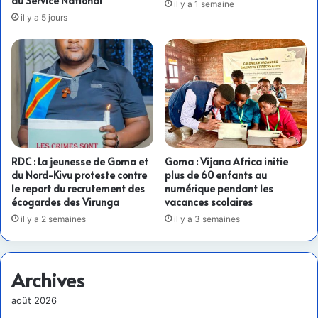
au Service National
il y a 1 semaine
il y a 5 jours
RDC : La jeunesse de Goma et
Goma : Vijana Africa initie
du Nord-Kivu proteste contre
plus de 60 enfants au
le report du recrutement des
numérique pendant les
écogardes des Virunga
vacances scolaires
il y a 2 semaines
il y a 3 semaines
Archives
août 2026