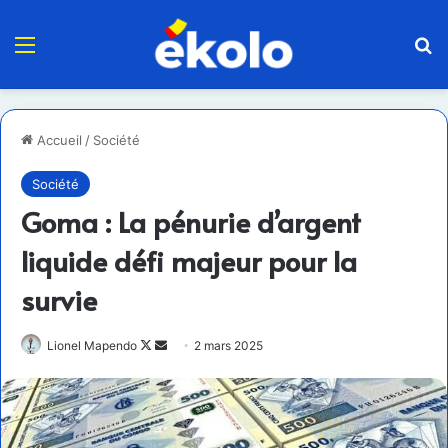
Menu
R
Accueil
/
Société
Société
Goma : La pénurie d’argent
liquide défi majeur pour la
survie
Follow
Envoyer
Lionel Mapendo
2 mars 2025
on
un
X
courriel