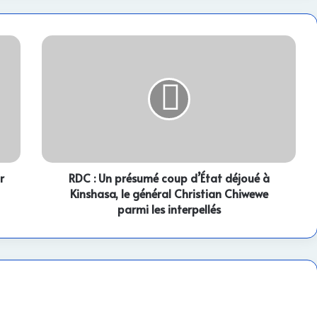
RDC
:
Un
présumé
coup
d’État
déjoué
à
Kinshasa,
r
le
RDC : Un présumé coup d’État déjoué à
général
Kinshasa, le général Christian Chiwewe
Christian
parmi les interpellés
Chiwewe
parmi
les
interpellés