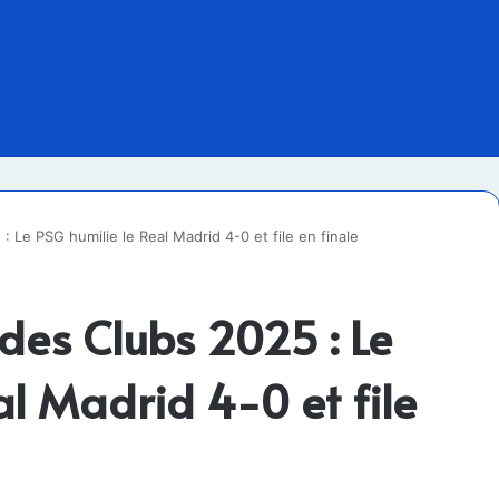
Le PSG humilie le Real Madrid 4-0 et file en finale
es Clubs 2025 : Le
al Madrid 4-0 et file