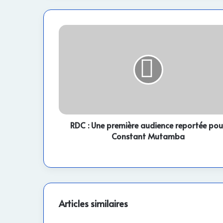
RDC
:
Une
première
audience
reportée
pour
Constant
Mutamba
RDC : Une première audience reportée pou
Constant Mutamba
Articles similaires