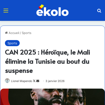
Menu
R
Accueil
/
Sports
Sports
CAN 2025 : Héroïque, le Mali
élimine la Tunisie au bout du
suspense
Follow
Envoyer
Lionel Mapendo
3 janvier 2026
on
un
X
courriel