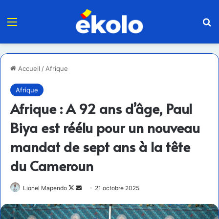
Menu
R
Accueil
/
Afrique
Afrique
Afrique : A 92 ans d’âge, Paul
Biya est réélu pour un nouveau
mandat de sept ans à la tête
du Cameroun
Follow
Envoyer
Lionel Mapendo
21 octobre 2025
on
un
X
courriel