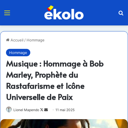
Menu
R
Accueil
/
Hommage
Hommage
Musique : Hommage à Bob
Marley, Prophète du
Rastafarisme et Icône
Universelle de Paix
Follow
Envoyer
Lionel Mapendo
11 mai 2025
on
un
X
courriel